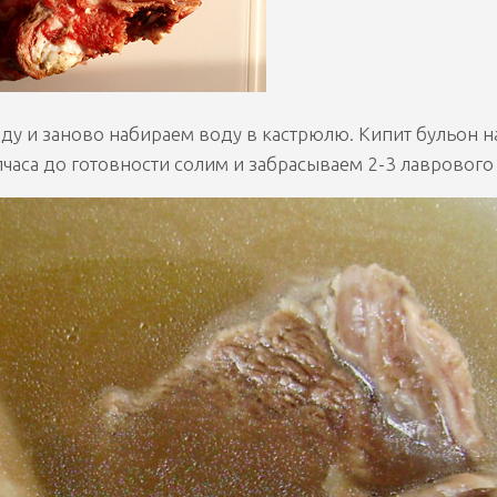
ду и заново набираем воду в кастрюлю. Кипит бульон н
лчаса до готовности солим и забрасываем 2-3 лаврового 