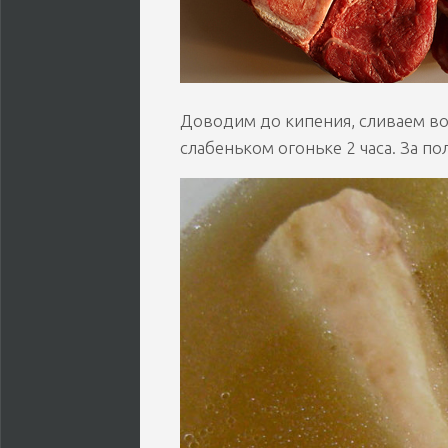
Доводим до кипения, сливаем во
слабеньком огоньке 2 часа. За по