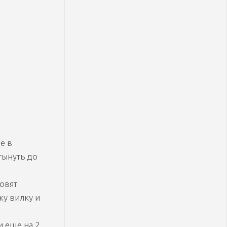
е в
тынуть до
ровят
жу вилку и
и еще на 2