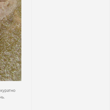
ккуратно
нь.