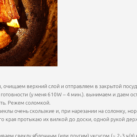
, очищаем верхний слой и отправляем в закрытой посуд
готовности (у меня 610W – 4 мин.). вынимаем и даем ос
ать. Режем соломкой.
веклы очень скользкие и, при нарезании на соломку, но
ого края протыкаю их вилкой до доски, одной рукой дер
иваем свеклу яблочным (или другим) уксусом (~ 2-3 ч/л) 