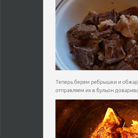
Теперь берем ребрышки и обжари
отправляем их в бульон доварива