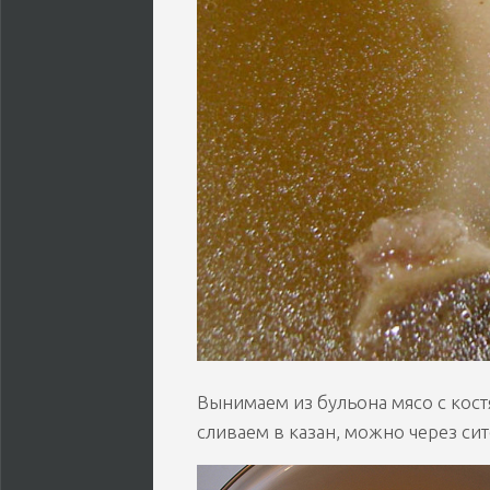
Вынимаем из бульона мясо с кост
сливаем в казан, можно через си