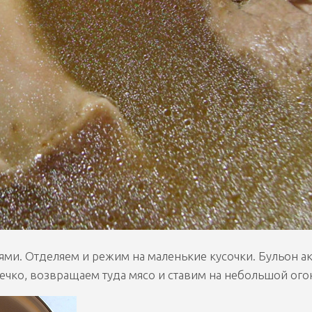
ями. Отделяем и режим на маленькие кусочки. Бульон а
течко, возвращаем туда мясо и ставим на небольшой ого