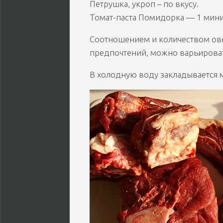
Петрушка, укроп – по вкусу.
Томат-паста Помидорка — 1 мини
Соотношением и количеством ово
предпочтений, можно варьирова
В холодную воду закладывается 