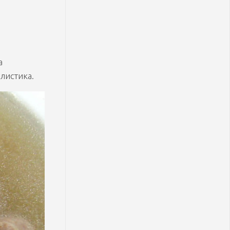
а
листика.