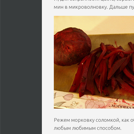
мин в микроволновку. Дальше пу
Режем морковку соломкой, как об
любым любимым способом.