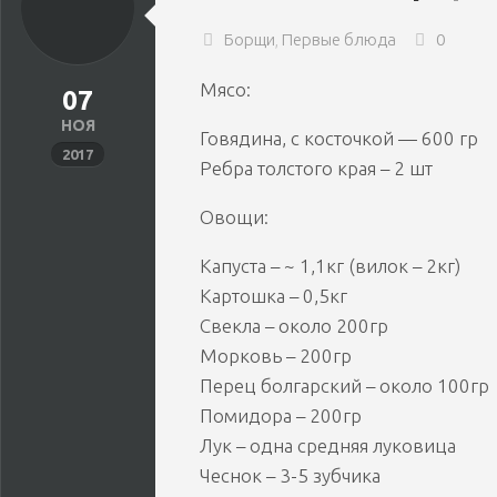
КО
ВТОРЫЕ
Борщи
,
Первые блюда
0
БЛЮДА
ПИ
Мясо:
07
ЗАКУСКИ
НОЯ
Говядина, с косточкой — 600 гр
НАПИТКИ
2017
Ребра толстого края – 2 шт
Овощи:
Капуста – ~ 1,1кг (вилок – 2кг)
Картошка – 0,5кг
Свекла – около 200гр
Морковь – 200гр
Перец болгарский – около 100гр
Помидора – 200гр
Лук – одна средняя луковица
Чеснок – 3-5 зубчика