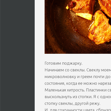
Готовим поджарку.
Начинаем со свеклы. Свеклу моем
микроволновку и греем почти до 
состояния, когда ее можно нарез
Маленькая хитрость. Пластинки с
выскользнуть из стопки. Я с одн
стопку свеклы, другой режу.
И, для сохранности цвета, сбрызг