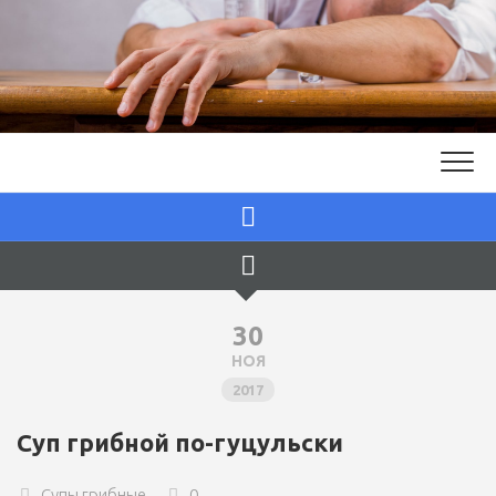
Skip
to
content
30
НОЯ
2017
Суп грибной по-гуцульски
Супы грибные
0