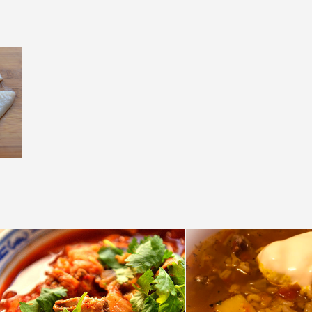
НЬЯК
ВО