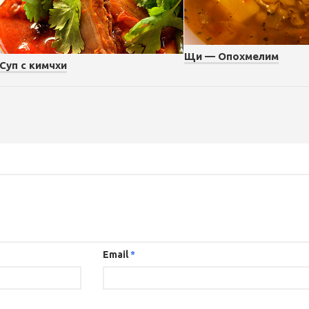
Щи — Опохмелим
Суп с кимчхи
Email
*