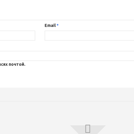
Email
*
сях почтой.