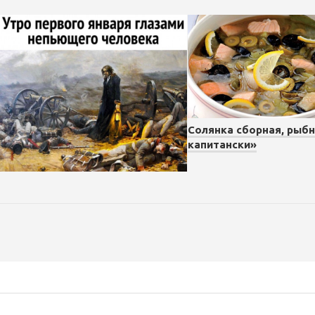
Солянка сборная, рыбн
капитански»