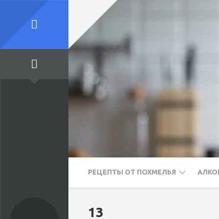
Skip
to
content
РЕЦЕПТЫ ОТ ПОХМЕЛЬЯ
АЛКО
ПЕРВЫЕ
ВО
13
БЛЮДА