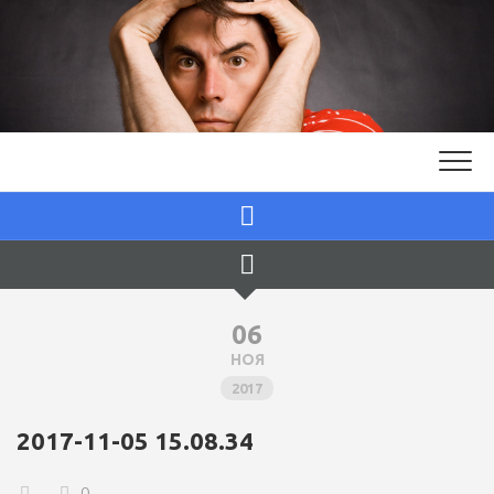
Skip
to
content
06
НОЯ
2017
2017-11-05 15.08.34
0