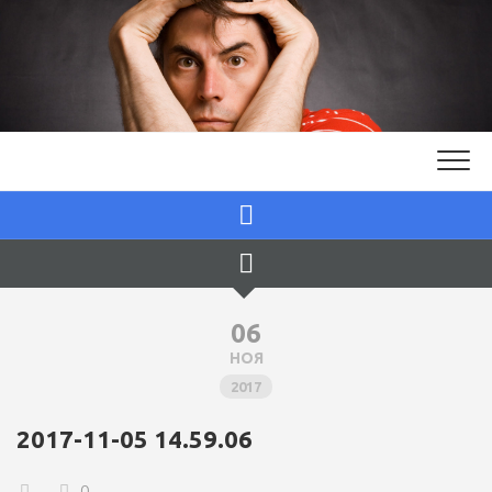
Skip
to
content
06
НОЯ
2017
2017-11-05 14.59.06
0