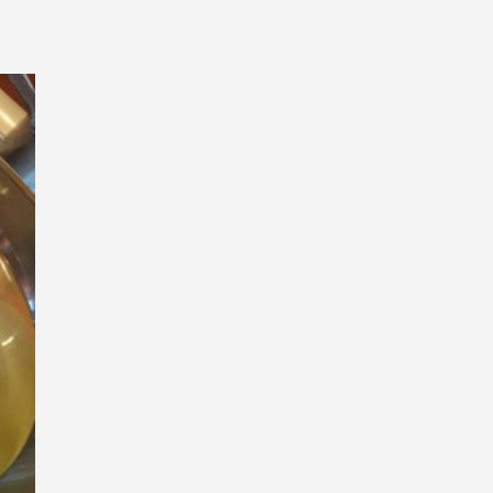
НЬЯК
ВО