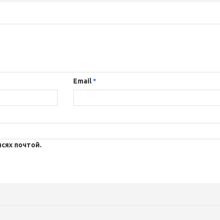
Email
*
сях почтой.