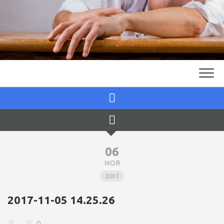
Skip
to
content
06
НОЯ
2017
2017-11-05 14.25.26
0