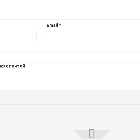
Email
*
сях почтой.