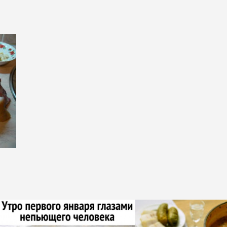
НЬЯК
ВО