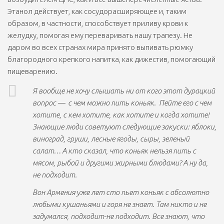
Этанол действует, как сосудорасширяющее и, таким
образом, в частности, способствует приливу крови к
желудку, помогая ему переваривать нашу трапезу. Не
даром во всех странах мира принято выпивать рюмку
благородного крепкого напитка, как дижестив, помогающий
пищеварению.
Я вообще не хочу слышать ни от кого этот дурацкий
вопрос — с чем можно пить коньяк. Пейте его с чем
хотите, с кем хотите, как хотите и когда хотите!
Знающие люди советуют следующие закуски: яблоки,
виноград, груши, лесные ягоды, сыры, зеленый
салат… А кто сказал, что коньяк нельзя пить с
мясом, рыбой и другими жирными блюдами? А ну да,
не подходит.
Вон Армения уже лет сто пьет коньяк с абсолютно
любыми кушаньями и горя не знает. Там никто и не
задумался, подходит-не подходит. Все знают, что