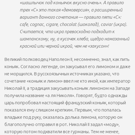
«шашлычок под коньячок вкусно очень». А правило
трех «С» это такая «демоверсия», а расширенный
вариант данного сочетания — правило пяти «С»:
cafe, cognac, cigare, chocolat (шоколад), caviar (икра).
Считается, что икра превосходно подходит к
шампанскому, ну, а кусочек хлеба, щедро намазанный
красной или черной икрой, чем не «закусон»!
Великий полководец Наполеон II, несомненно, знал, как пить
коньяк. Согласно легенде, он закусывал его лимоном и даже
не морщился. В русскоязычных источниках указано, что
сочетание «коньяк и лимон» ввел не кто иной, как император
Николай II, а традиция закусывать коньяк лимоном на Западе
получила название «а ля Николя». Говорят, будто однажды
царь попробовал настоящий французский коньяк, который
показался ему слишком крепким. Первым, что попалась
владыке под руку, оказалась долька лимона, которую он
благополучно отправил в рот. Николай II задал «моду»,
которую потом подхватили все гурманы. Тем не менее,