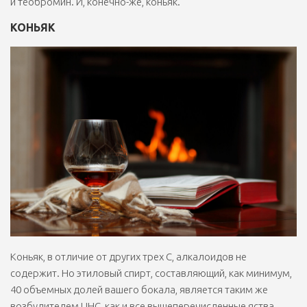
и теобромин. И, конечно-же, коньяк.
КОНЬЯК
Коньяк, в отличие от других трех С, алкалоидов не
содержит. Но этиловый спирт, составляющий, как минимум,
40 объемных долей вашего бокала, является таким же
возбудителем ЦНС, как и все вышеперечисленные яства.