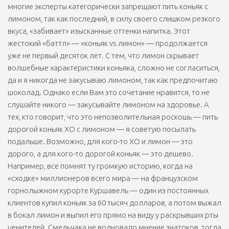
многие эксперты категорически запрещают пить коньяк с
лимоном, так как последний, в силу своего слишком резкого
вкуса, «забивает» изысканные оттенки напитка. Этот
жестокий «баттл» — «коньяк vs лимон» — продолжается
уже не первый десяток лет. С тем, что лимон скрывает
волшебные характеристики коньяка, сложно не согласиться,
да и я никогда не закусываю лимоном, так как предпочитаю
шоколад. Однако если Вам это сочетание нравится, то не
слушайте никого — закусывайте лимоном на здоровье. А
тех, кто говорит, что это непозволительная роскошь — пить
дорогой коньяк XO с лимоном — я советую посылать
подальше. Возможно, для кого-то XO и лимон — это
дорого, а для кого-то дорогой коньяк — это дешево.
Например, все помнят ту громкую историю, когда на
«сходке» миллионеров всего мира — на французском
горнолыжном курорте Куршавель — один из постоянных
клиентов купил коньяк за 60 тысяч долларов, а потом выжал
в бокал лимон и выпил его прямо на виду у раскрывших рты
ценителей. Смельчака не волновало мнение знатоков, тогда