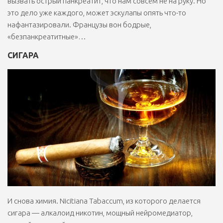
вызвать острый панкреатит, что нам совсем не на руку. Но
это дело уже каждого, может эскулапы опять что-то
нафантазировали. Французы вон бодрые,
«безпанкреатитные»…
СИГАРА
И снова химия. Nicitiana Tabaccum, из которого делается
сигара — алкалоид никотин, мощный нейромедиатор,