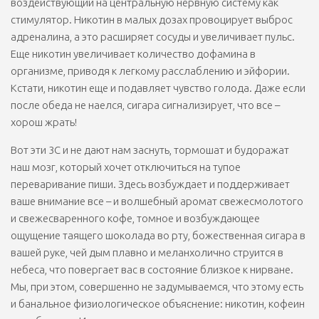
воздействующий на центральную нервную систему как
стимулятор. Никотин в малых дозах провоцирует выброс
адреналина, а это расширяет сосуды и увеличивает пульс.
Еще никотин увеличивает количество дофамина в
организме, приводя к легкому расслаблению и эйфории.
Кстати, никотин еще и подавляет чувство голода. Даже если
после обеда не наелся, сигара сигнализирует, что все –
хорош жрать!
Вот эти 3С и не дают нам заснуть, тормошат и будоражат
наш мозг, который хочет отключиться на тупое
переваривание пиши. Здесь возбуждает и поддерживает
ваше внимание все – и волшебный аромат свежесмолотого
и свежесваренного кофе, томное и возбуждающее
ощущение таящего шоколада во рту, божественная сигара в
вашей руке, чей дым плавно и меланхолично струится в
небеса, что повергает вас в состояние близкое к нирване.
Мы, при этом, совершенно не задумываемся, что этому есть
и банальное физиологическое объяснение: никотин, кофеин