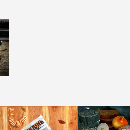
НЬЯК
ВО