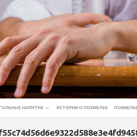
ГОЛЬНЫЕ НАПИТКИ
ИСТОРИИ О ПОХМЕЛЬЕ
ПОХМЕЛЬ
ДКА
f55c74d56d6e9322d588e3e4fd9458