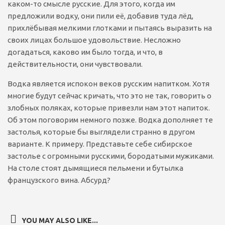
каком-то смысле русские. Для этого, когда им
предложили водку, они пили её, добавив туда лёд,
прихлёбывая мелкими глотками и пытаясь выразить на
своих лицах большое удовольствие
. Несложно
догадаться,
каково им было тогда, и что, в
действительности, они чувствовали.
Водка является испокон веков русским напитком. Хотя
многие будут сейчас кричать, что это не так, говорить о
злобных поляках, которые привезли нам этот напиток.
Об этом поговорим немного позже. Водка дополняет те
застолья, которые бы выглядели странно в другом
варианте. К примеру. Представьте себе сибирское
застолье с огромными русскими, бородатыми мужиками.
На столе стоят дымящиеся пельмени и бутылка
французского вина. Абсурд?
YOU MAY ALSO LIKE...