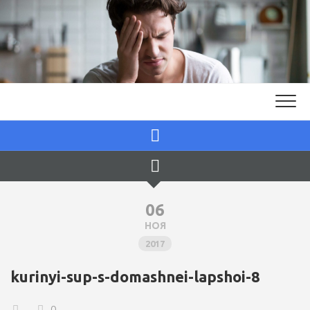
Skip
to
content
06
НОЯ
2017
kurinyi-sup-s-domashnei-lapshoi-8
0