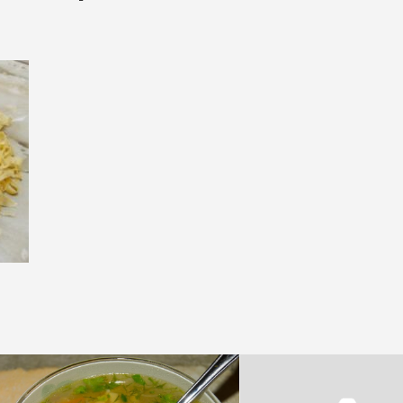
НЬЯК
ВО