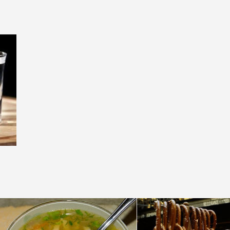
НЬЯК
ВО