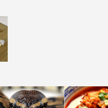
НЬЯК
ВО